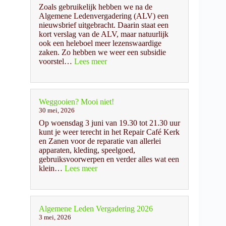
Zoals gebruikelijk hebben we na de
Algemene Ledenvergadering (ALV) een
nieuwsbrief uitgebracht. Daarin staat een
kort verslag van de ALV, maar natuurlijk
ook een heleboel meer lezenswaardige
zaken. Zo hebben we weer een subsidie
:
voorstel…
Lees meer
Nieuwsbrief
2
is
uit!
Weggooien? Mooi niet!
30 mei, 2026
Op woensdag 3 juni van 19.30 tot 21.30 uur
kunt je weer terecht in het Repair Café Kerk
en Zanen voor de reparatie van allerlei
apparaten, kleding, speelgoed,
gebruiksvoorwerpen en verder alles wat een
:
klein…
Lees meer
Weggooien?
Mooi
niet!
Algemene Leden Vergadering 2026
3 mei, 2026