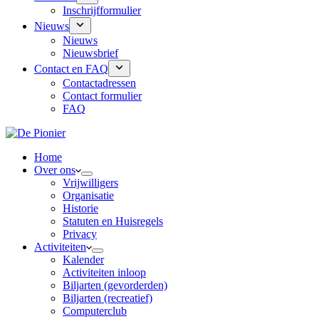
Inschrijfformulier
Nieuws
Nieuws
Nieuwsbrief
Contact en FAQ
Contactadressen
Contact formulier
FAQ
Home
Over ons
Vrijwilligers
Organisatie
Historie
Statuten en Huisregels
Privacy
Activiteiten
Kalender
Activiteiten inloop
Biljarten (gevorderden)
Biljarten (recreatief)
Computerclub