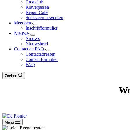
Crea club
Klaverjassen
Repair Café
Speksteen bewerken
Meedoen
Inschrijfformulier
Nieuws
Nieuws
Nieuwsbrief
Contact en FAQ
Contactadressen
Contact formulier
FAQ
Zoeken
We
Menu