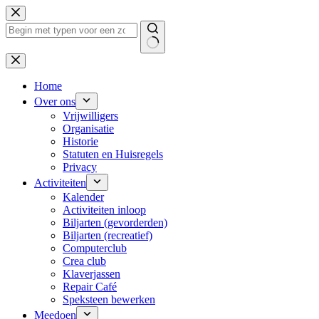
Ga
naar
de
inhoud
Geen
resultaten
Home
Over ons
Vrijwilligers
Organisatie
Historie
Statuten en Huisregels
Privacy
Activiteiten
Kalender
Activiteiten inloop
Biljarten (gevorderden)
Biljarten (recreatief)
Computerclub
Crea club
Klaverjassen
Repair Café
Speksteen bewerken
Meedoen