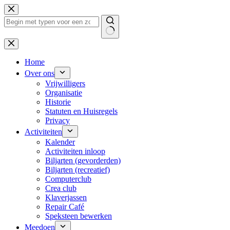
Ga
naar
de
inhoud
Geen
resultaten
Home
Over ons
Vrijwilligers
Organisatie
Historie
Statuten en Huisregels
Privacy
Activiteiten
Kalender
Activiteiten inloop
Biljarten (gevorderden)
Biljarten (recreatief)
Computerclub
Crea club
Klaverjassen
Repair Café
Speksteen bewerken
Meedoen