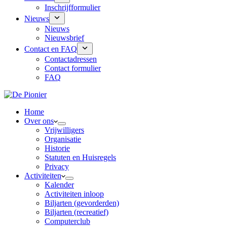
Inschrijfformulier
Nieuws
Nieuws
Nieuwsbrief
Contact en FAQ
Contactadressen
Contact formulier
FAQ
Home
Over ons
Vrijwilligers
Organisatie
Historie
Statuten en Huisregels
Privacy
Activiteiten
Kalender
Activiteiten inloop
Biljarten (gevorderden)
Biljarten (recreatief)
Computerclub