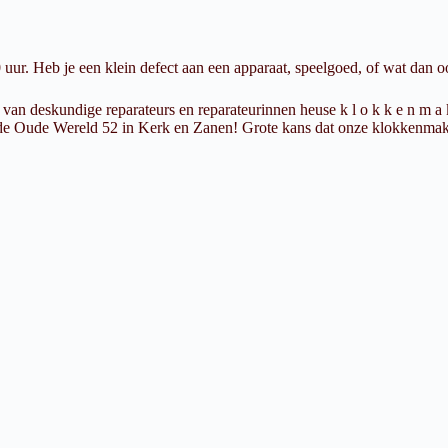
r. Heb je een klein defect aan een apparaat, speelgoed, of wat dan ook
n deskundige reparateurs en reparateurinnen heuse k l o k k e n m a k e
e Oude Wereld 52 in Kerk en Zanen! Grote kans dat onze klokkenmaker