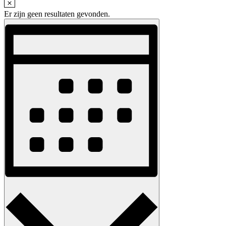
Er zijn geen resultaten gevonden.
Weergaven
Evenement
weergaven
navigatie
navigatie
Maand