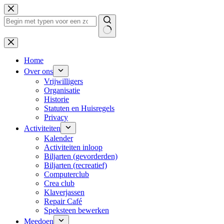
Ga
naar
de
inhoud
Geen
resultaten
Home
Over ons
Vrijwilligers
Organisatie
Historie
Statuten en Huisregels
Privacy
Activiteiten
Kalender
Activiteiten inloop
Biljarten (gevorderden)
Biljarten (recreatief)
Computerclub
Crea club
Klaverjassen
Repair Café
Speksteen bewerken
Meedoen