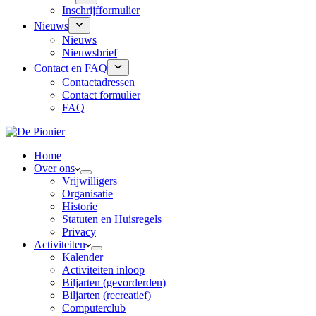
Inschrijfformulier
Nieuws
Nieuws
Nieuwsbrief
Contact en FAQ
Contactadressen
Contact formulier
FAQ
Home
Over ons
Vrijwilligers
Organisatie
Historie
Statuten en Huisregels
Privacy
Activiteiten
Kalender
Activiteiten inloop
Biljarten (gevorderden)
Biljarten (recreatief)
Computerclub