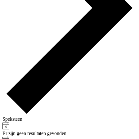
Speksteen
Bericht
Evenementen
Er zijn geen resultaten gevonden.
Bericht